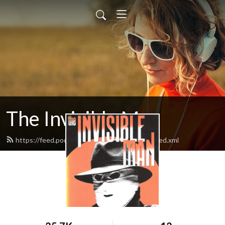
The Invisible Man
https://feed.podbean.com/theinvisibleman/feed.xml